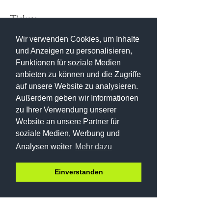
Tickets
Wir verwenden Cookies, um Inhalte
Verkauf beendet
und Anzeigen zu personalisieren,
Funktionen für soziale Medien
Tickettyp
anbieten zu können und die Zugriffe
Intensivkurs Q - I
auf unsere Website zu analysieren.
Preis
Außerdem geben wir Informationen
159,00 €
zu Ihrer Verwendung unserer
Website an unsere Partner für
soziale Medien, Werbung und
Analysen weiter
Mehr dazu
Einverstanden
Diese Veranstaltung teilen