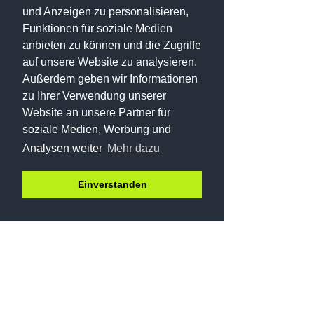
3 Stunden - 290 ,-€
und Anzeigen zu personalisieren,
4 Stunden - 385 ,-€
5 Stunden - 480 ,-€
Funktionen für soziale Medien
6 Stunden - 570 ,-€
anbieten zu können und die Zugriffe
7 Stunden - 660 ,-€
auf unsere Website zu analysieren.
Außerdem geben wir Informationen
zu Ihrer Verwendung unserer
Mehr Infos zu Fotokursen? ->
Website an unsere Partner für
soziale Medien, Werbung und
Analysen weiter
Mehr dazu
Einverstanden